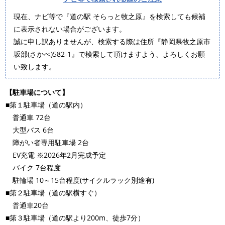
現在、ナビ等で『道の駅 そらっと牧之原』を検索しても候補
に表示されない場合がございます。
誠に申し訳ありませんが、検索する際は住所『静岡県牧之原市
坂部(さかべ)582-1』で検索して頂けますよう、よろしくお願
い致します。
【駐車場について】
■第１駐車場（道の駅内）
普通車 72台
大型バス 6台
障がい者専用駐車場 2台
EV充電 ※2026年2月完成予定
バイク 7台程度
駐輪場 10～15台程度(サイクルラック別途有)
■第２駐車場（道の駅横すぐ）
普通車20台
■第３駐車場（道の駅より200m、徒歩7分）